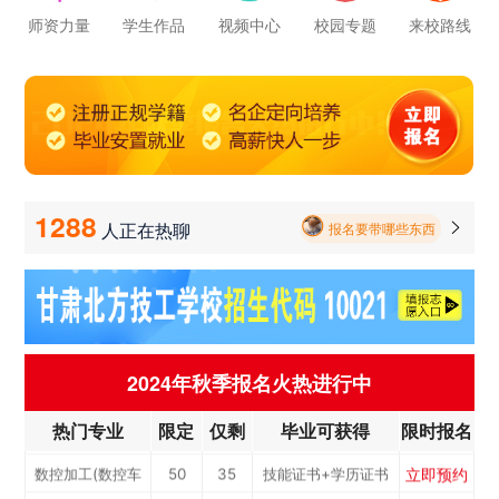
立即预约
电子商务
30
21
技能证书+学历证书
师资力量
学生作品
视频中心
校园专题
来校路线
报名要带哪些东西
立即预约
电梯工程技术
30
21
技能证书+学历证书
毕业以后的就业率怎么样呀
立即预约
工业机器人运维
50
35
技能证书+学历证书
学校环境怎么样啊 视频上看上去还挺不 错的 有实地去看过的么
立即预约
电子技术应用
50
35
技能证书+学历证书
立即预约
美容美发
50
35
技能证书+学历证书
学校里面的漂亮女孩子多不多呀
立即预约
烹饪(中西式面点)
40
28
技能证书+学历证书
1288
人正在热聊

报名要带哪些东西
立即预约
烹饪(中式烹调)
40
28
技能证书+学历证书
立即预约
健康服务与管理
40
28
技能证书+学历证书
立即预约
护理
90
63
技能证书+学历证书
立即预约
化工工艺
30
21
技能证书+学历证书
2024年秋季报名火热进行中
立即预约
机电一体化技术
50
35
技能证书+学历证书
热门专业
限定
仅剩
毕业可获得
限时报名
立即预约
3D打印技术应用
30
21
技能证书+学历证书
立即预约
数控加工(数控车
50
35
技能证书+学历证书