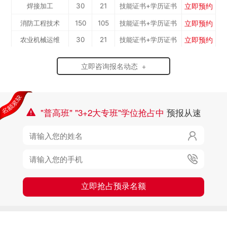
立即预约
焊接加工
30
21
技能证书+学历证书
工）
立即预约
消防工程技术
150
105
技能证书+学历证书
立即预约
农业机械运维
30
21
技能证书+学历证书
立即预约
通信运营服务
30
21
技能证书+学历证书
立即咨询报名动态 +
立即预约
计算机应用与维修
50
35
技能证书+学历证书
立即预约
幼儿教育
150
105
技能证书+学历证书
立即预约
轨道交通车辆运检
50
35
技能证书+学历证书
"普高班" "3+2大专班"学位抢占中
预报从速

立即预约
铁路客运服务
150
105
技能证书+学历证书

立即预约
新能源汽车技术
150
105
技能证书+学历证书
立即预约

公路施工与养护
30
21
技能证书+学历证书
立即抢占预录名额