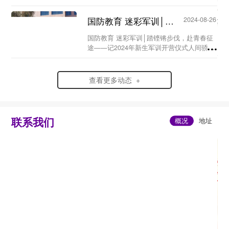
月26日，甘肃北方技工学校军事训练基地
——当青春邂逅“橄榄绿”，会擦出怎样的火
国防教育 迷彩军训│踏铿锵步伐，赴青春征途 ——记2024年新生军训开营仪式...
2024-08-26
花？...
国防教育 迷彩军训│踏铿锵步伐，赴青春征
途——记2024年新生军训开营仪式人间骄阳
正好少年风华正茂在丰收正酿的八月甘肃北
方技工学校迎来了2024级萌新们在盛夏与金
秋的交界处在青春与迷彩的邂逅里24级萌...
查看更多动态 +
联系我们