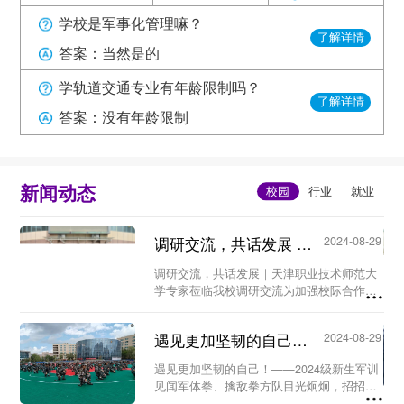
学校是军事化管理嘛？
了解详情
答案：当然是的
学轨道交通专业有年龄限制吗？
了解详情
答案：没有年龄限制
新闻动态
调研交流，共话发展 ｜天津职业技术师范大学专家莅临我校...
2024-08-29
调研交流，共话发展｜天津职业技术师范大
学专家莅临我校调研交流为加强校际合作，
优化师资队伍，提高教育教学质量，构建新
型人才培养机制。8月26日上午，天津职业
遇见更加坚韧的自己！ ——2024级新生军训见闻...
2024-08-29
技术师范大学工程实训中心暨世界技能大赛
中国（天...
遇见更加坚韧的自己！——2024级新生军训
见闻军体拳、擒敌拳方队目光炯炯，招招到
位；匕首操方队身形矫健，动作凌厉……8