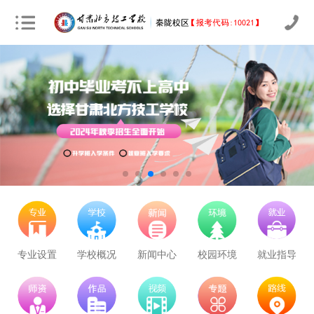
立即预约
农业机械运维
30
21
技能证书+学历证书
立即预约
通信运营服务
30
21
技能证书+学历证书
立即预约
计算机应用与维修
50
35
技能证书+学历证书
立即预约
幼儿教育
150
105
技能证书+学历证书
立即预约
轨道交通车辆运检
50
35
技能证书+学历证书
专业设置
学校概况
新闻中心
校园环境
就业指导
立即预约
铁路客运服务
150
105
技能证书+学历证书
立即预约
新能源汽车技术
150
105
技能证书+学历证书
学校里面的漂亮女孩子多不多呀
立即预约
公路施工与养护
30
21
技能证书+学历证书